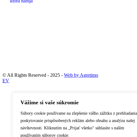
“Výber elektromobilu je investícia do budúcnosti. Zvoľte si spoľahl
Peter Zhibo, konateľ T
© All Rights Reserved - 2025 -
Web by Agretimo
EV
Vážime si vaše súkromie
Súbory cookie používame na zlepšenie vášho zážitku z prehliadania
poskytovanie prispôsobených reklám alebo obsahu a analýzu našej
návštevnosti. Kliknutím na „Prijať všetko“ súhlasíte s naším
používaním súborov cookie.